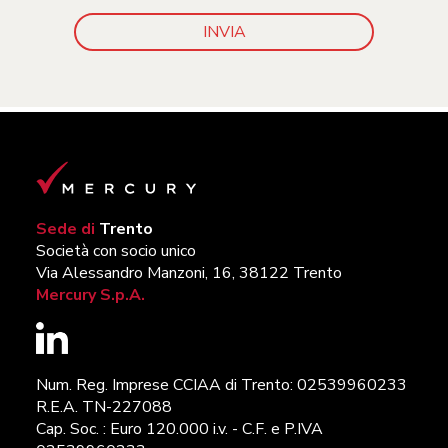
Sede di
Trento
Società con socio unico
Via Alessandro Manzoni, 16, 38122 Trento
Mercury S.p.A.
Num. Reg. Imprese CCIAA di Trento: 02539960233
R.E.A. TN-227088
Cap. Soc. : Euro 120.000 i.v. - C.F. e P.IVA