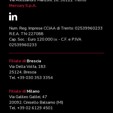
Via Alessandro Manzoni, 16, 38122 Trento
Mercury S.p.A.
Num. Reg. Imprese CCIAA di Trento: 02539960233
R.E.A. TN-227088
Cap. Soc. : Euro 120.000 i.v. - C.F. e P.IVA
02539960233
Filiale di
Brescia
Via Della Volta, 183
25124, Brescia
Tel. +39 030 353 3354
Filiale di
Milano
Via Galileo Galilei, 47
20092, Cinisello Balsamo (MI)
Tel. +39 02 6129 4501